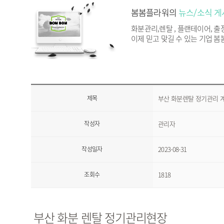
봄봄플라워의
뉴스/소식 게
화분관리,렌탈 , 플랜테이어, 
이제 믿고 맞길 수 있는 기업 봄
제목
부산 화분렌탈 정기관리 
작성자
관리자
작성일자
2023-08-31
조회수
1818
부산 화분 렌탈 정기관리현장